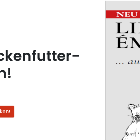
ckenfutter-
n!
ken!