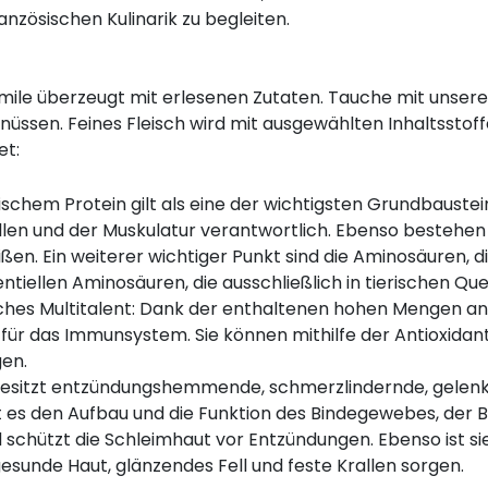
ranzösischen Kulinarik zu begleiten.
mile überzeugt mit erlesenen Zutaten. Tauche mit unsere
üssen. Feines Fleisch wird mit ausgewählten Inhaltsstoff
et:
schem Protein gilt als eine der wichtigsten Grundbaustein
llen und der Muskulatur verantwortlich. Ebenso bestehen
en. Ein weiterer wichtiger Punkt sind die Aminosäuren, d
ntiellen Aminosäuren, die ausschließlich in tierischen Que
liches Multitalent: Dank der enthaltenen hohen Mengen a
d für das Immunsystem. Sie können mithilfe der Antioxida
en.
 besitzt entzündungshemmende, schmerzlindernde, gele
t es den Aufbau und die Funktion des Bindegewebes, der 
 schützt die Schleimhaut vor Entzündungen. Ebenso ist s
sunde Haut, glänzendes Fell und feste Krallen sorgen.