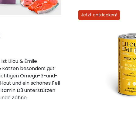
Jetzt entdecken!
n
ist Lilou & Émile
e Katzen besonders gut
swichtigen Omega-3-und-
Haut und ein schönes Fell
 Vitamin D3 unterstützen
unde Zähne.