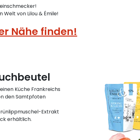
 Feinschmecker!
n Welt von Lilou & Émile!
ner Nähe finden!
ouchbeutel
feinen Küche Frankreichs
von den Samtpfoten
 Grünlippmuschel-Extrakt
ck erhältlich.