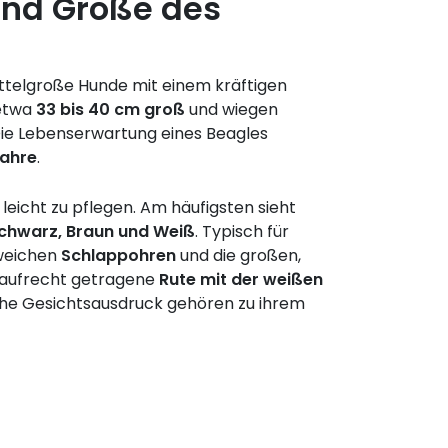
nd Größe des
mittelgroße Hunde mit einem kräftigen
 etwa
33 bis 40 cm groß
und wiegen
Die Lebenserwartung eines Beagles
Jahre
.
nd leicht zu pflegen. Am häufigsten sieht
chwarz, Braun und Weiß
. Typisch für
 weichen
Schlappohren
und die großen,
 aufrecht getragene
Rute mit der weißen
che Gesichtsausdruck gehören zu ihrem