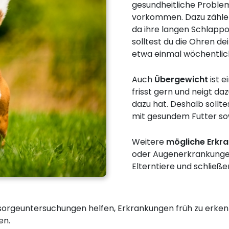
gesundheitliche Probleme
vorkommen. Dazu zähl
da ihre langen Schlappo
solltest du die Ohren d
etwa einmal wöchentlich
Auch
Übergewicht
ist e
frisst gern und neigt daz
dazu hat. Deshalb sollt
mit gesundem Futter s
Weitere
mögliche Erkr
oder Augenerkrankungen
Elterntiere und schließen
orgeuntersuchungen helfen, Erkrankungen früh zu erken
en.