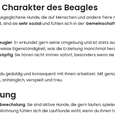
 Charakter des Beagles
 ausgeglichene Hunde, die auf Menschen und andere Tie
, sind sie
sehr sozial
und fühlen sich in der
Gemeinschaf
eugier
. Er erkundet gern seine Umgebung und ist stets a
ewisse Eigenständigkeit, was die Erziehung manchmal her
köpfig
. Sie hören nicht immer sofort, besonders wenn 
 du geduldig und konsequent mit ihnen arbeitest. Mit ge
 anhänglich, verspielt und treu.
hung
Abwechslung
. Sie sind aktive Hunde, die gern laufen, spi
r Wohnung fühlen sich die Laufhunde wohl, wenn du ihnen t