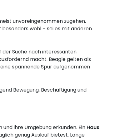
re meist unvoreingenommen zugehen.
t
besonders wohl – sei es mit anderen
uf der Suche nach interessanten
ausfordernd macht. Beagle gelten als
sie eine spannende Spur aufgenommen
nügend Bewegung, Beschäftigung und
elen und ihre Umgebung erkunden. Ein
Haus
äglich genug Auslauf bietest. Lange