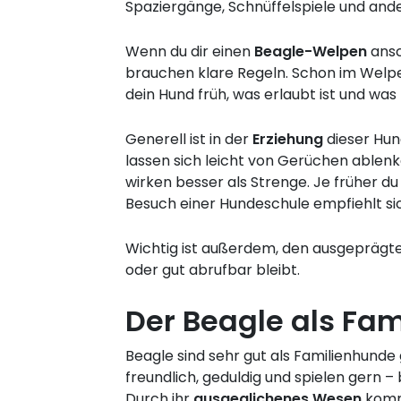
Spaziergänge, Schnüffelspiele und ande
Wenn du dir einen
Beagle-Welpen
ansc
brauchen klare Regeln. Schon im Welpen
dein Hund früh, was erlaubt ist und was 
Generell ist in der
Erziehung
dieser Hu
lassen sich leicht von Gerüchen ablenk
wirken besser als Strenge. Je früher du
Besuch einer Hundeschule empfiehlt si
Wichtig ist außerdem, den ausgeprägt
oder gut abrufbar bleibt.
Der Beagle als Fa
Beagle sind sehr gut als Familienhunde 
freundlich, geduldig und spielen gern –
Durch ihr
ausgeglichenes Wesen
komme